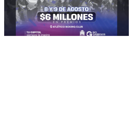
Vuelve el “Gallegos Baila”: Río Gallegos
se prepara para un fin de semana a puro
talento