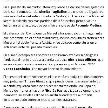
En el puesto del marcador lateral izquierdo se da uno de los ejemplos
de la sana competencia.
Nicolás Tagliafico
era uno de los jugadores
más asentados del seleccionado de Scaloni; incluso se convirtió en el
lateral izquierdo con más partidos de la Selección, pero tuvo una
lesión en un amistoso, que permitió el ingreso de
Facundo Medina
.
El defensor del Olympique de Marsella francés dejó una imagen más
que aceptable en el debut mundialista, incluso con una asistencia para
Messi en el duelo frente a Austria, y fue ubicado como titular en el
entrenamiento del pasado miércoles.
En el mediocampo, tres nombres son irremplazables:
Rodrigo De
Paul
, actualmente tirado a la banda derecha;
Alexis Mac Allister
, que
arranca algunos metros más atrás que en su gran Mundial 2022;
y
Enzo Fernández
, con mayor libertad de movimiento.
El puesto del cuarto volante es el que está en duda, con dos nombres
muy potables:
Thiago Almada
, que puede desempeñarse tanto por
la banda izquierda como de enlace y está teniendo una Copa del
Mundo de menor a mayor, o
Nicolás Paz
, que juega de enganche y
demostró su excelsa calidad en su titularidad frente a Jordania,
aunque no pudo conectar mucho con los atacantes.
A pesar de alguna duda sobre su estado físico en la previa del