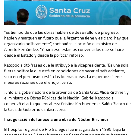
“Es tiempo de que las obras hablen de desarrollo, de progreso,
hablen y marquen un futuro que la Argentina tiene y es claro: hay que
organizarlo políticamente”, continuó su alocución el ministro de
Alberto Fernández. “Y para eso estamos convencidos que se hace
desde el Estado y desde la política”, reforzó.
Katopodis citó frases que le atribuyó a la vicepresidenta. “Es una sola
fuerza política la que está en condiciones de sacar el país adelante,
solo en el peronismo están las buenas ideas. La esperanza tiene
mejores razones que el enojo”, cerró.
Junto a la gobernadora de la provincia de Santa Cruz, Alicia Kirchner, y
el ministro de Obras Públicas de la Nación, Gabriel Katopodis,
comenzó el acto que encabeza Cristina Kirchner en el Salón Blanco de
la Casa de Gobierno santacruceña.
Inauguración del anexo a una obra de Néstor Kirchner
El hospital regional de Río Gallegos fue inaugurado en 1995, bajo la
gobernación de Néstor Kirchner en Santa Cruz y cuando su hermana -