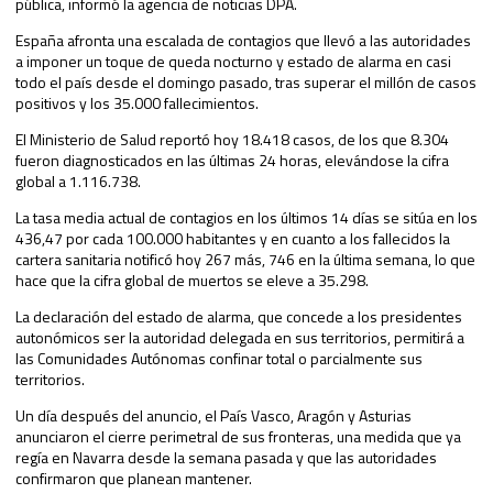
pública, informó la agencia de noticias DPA.
España afronta una escalada de contagios que llevó a las autoridades
a imponer un toque de queda nocturno y estado de alarma en casi
todo el país desde el domingo pasado, tras superar el millón de casos
positivos y los 35.000 fallecimientos.
El Ministerio de Salud reportó hoy 18.418 casos, de los que 8.304
fueron diagnosticados en las últimas 24 horas, elevándose la cifra
global a 1.116.738.
La tasa media actual de contagios en los últimos 14 días se sitúa en los
436,47 por cada 100.000 habitantes y en cuanto a los fallecidos la
cartera sanitaria notificó hoy 267 más, 746 en la última semana, lo que
hace que la cifra global de muertos se eleve a 35.298.
La declaración del estado de alarma, que concede a los presidentes
autonómicos ser la autoridad delegada en sus territorios, permitirá a
las Comunidades Autónomas confinar total o parcialmente sus
territorios.
Un día después del anuncio, el País Vasco, Aragón y Asturias
anunciaron el cierre perimetral de sus fronteras, una medida que ya
regía en Navarra desde la semana pasada y que las autoridades
confirmaron que planean mantener.