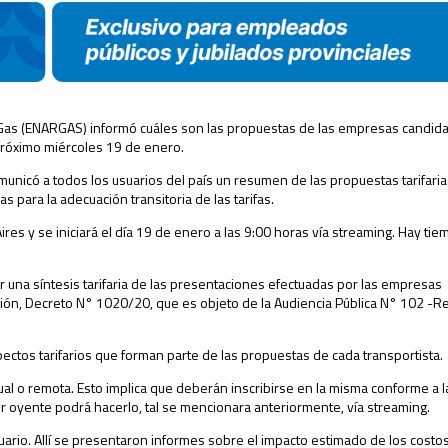
l Gas (ENARGAS) informó cuáles son las propuestas de las empresas candida
l próximo miércoles 19 de enero.
unicó a todos los usuarios del país un resumen de las propuestas tarifari
 para la adecuación transitoria de las tarifas.
res y se iniciará el día 19 de enero a las 9:00 horas vía streaming. Hay ti
una síntesis tarifaria de las presentaciones efectuadas por las empresas
ición, Decreto N° 1020/20, que es objeto de la Audiencia Pública N° 102 
ctos tarifarios que forman parte de las propuestas de cada transportista.
ual o remota. Esto implica que deberán inscribirse en la misma conforme a 
er oyente podrá hacerlo, tal se mencionara anteriormente, vía streaming.
ario. Allí se presentaron informes sobre el impacto estimado de los costo